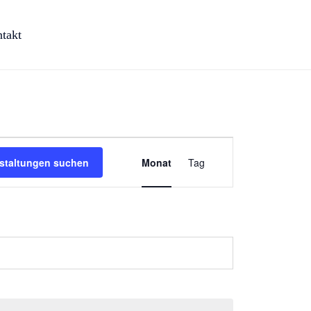
Skip
to
takt
content
Veranstaltung
staltungen suchen
Monat
Tag
Ansichten-
Navigation