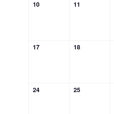
0
0
10
11
Veranstaltungen,
Veranstaltung
0
0
17
18
Veranstaltungen,
Veranstaltung
0
0
24
25
Veranstaltungen,
Veranstaltung