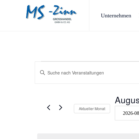
Unternehmen
Veranstaltun
Veranstaltungen
Geben
Sie
Such-
Das
Schlüsselwort.
Suche
Augus
und
nach
Veranstaltungen
Aktueller Monat
Schlüsselwort.
Datum
Ansichtennavigat
wählen.