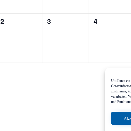
0
0
0
2
3
4
en,
Veranstaltungen,
Veranstaltungen,
Veranstalt
Um Ihnen ein 
Geräteinforma
zustimmen, kö
verarbeiten. 
und Funktione
Akz