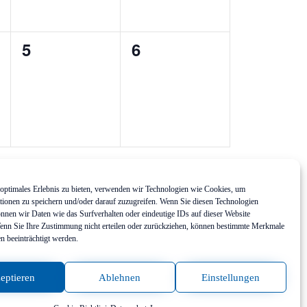
0
0
5
6
ungen,
Veranstaltungen,
Veranstaltungen,
Kalender abonnieren
optimales Erlebnis zu bieten, verwenden wir Technologien wie Cookies, um
tionen zu speichern und/oder darauf zuzugreifen. Wenn Sie diesen Technologien
nnen wir Daten wie das Surfverhalten oder eindeutige IDs auf dieser Website
Wenn Sie Ihre Zustimmung nicht erteilen oder zurückziehen, können bestimmte Merkmale
n beeinträchtigt werden.
eptieren
Ablehnen
Einstellungen