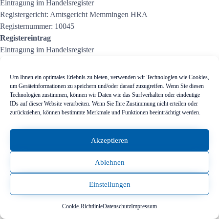
Eintragung im Handelsregister
Registergericht: Amtsgericht Memmingen HRA
Registernummer: 10045
Registereintrag
Eintragung im Handelsregister
Registergericht: Amtsgericht Memmingen HRB
Registernummer: 10168
Umsatzsteuer-ID
Um Ihnen ein optimales Erlebnis zu bieten, verwenden wir Technologien wie Cookies,
Umsatzsteuer-Identifikationsnummer:
um Geräteinformationen zu speichern und/oder darauf zuzugreifen. Wenn Sie diesen
Technologien zustimmen, können wir Daten wie das Surfverhalten oder eindeutige
DE194266400
Geschäftsführer:
IDs auf dieser Website verarbeiten. Wenn Sie Ihre Zustimmung nicht erteilen oder
Jürgen Guggenmos
Haftungshinweis:
zurückziehen, können bestimmte Merkmale und Funktionen beeinträchtigt werden.
Trotz sorgfältiger inhaltlicher Kontrolle übernehmen wir keine Haftung
für die Inhalte externer Links. Für den Inhalt der verlinkten Seiten sind
Akzeptieren
ausschließlich deren Betreiber verantwortlich.
Ablehnen
Einstellungen
Cookie-Richtlinie
Datenschutz
Impressum