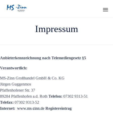
Sk
Impressum
to
con
Anbieterkennzeichnung nach Telemediengesetz §5
Verantwortlich:
MS-Zinn Großhandel GmbH & Co. KG
Jürgen Guggenmos
Pfaffenhofener Str. 37
89284 Pfaffenhofen a.d. Roth
Telefon:
07302 9313-51
Telefax:
07302 9313-52
Internet:
www.ms-zinn.de
Registereintrag